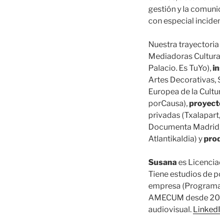
gestión y la comuni
con especial inciden
Nuestra trayectoria
Mediadoras Cultural
Palacio. Es TuYo),
i
Artes Decorativas, 
Europea de la Cult
porCausa),
proyec
privadas (Txalapart
Documenta Madrid, F
Atlantikaldia) y
prod
Susana
es Licencia
Tiene estudios de p
empresa (Programa 
AMECUM desde 2016 
audiovisual.
Linked