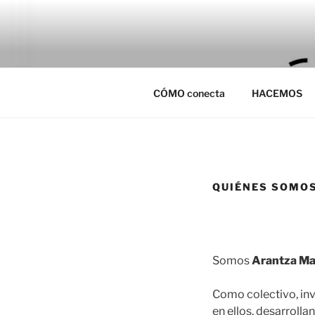
Saltar
al
CÓMO CON
contenido
Mediación, gestión y comunica
CÓMO conecta
HACEMOS
QUIÉNES SOMO
Somos
Arantza Ma
Como colectivo, inv
en ellos, desarroll