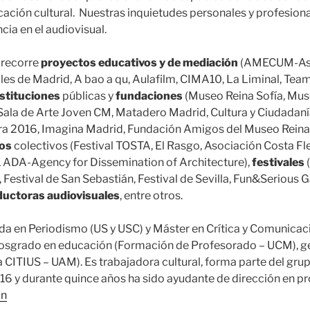
cación cultural. Nuestras inquietudes personales y profesiona
cia en el audiovisual.
 recorre
proyectos educativos y de mediación
(AMECUM-Aso
es de Madrid, A bao a qu, Aulafilm, CIMA10, La Liminal, Team
nstituciones
públicas y
fundaciones
(Museo Reina Sofía, Mus
Sala de Arte Joven CM, Matadero Madrid, Cultura y Ciudadaní
ura 2016, Imagina Madrid, Fundación Amigos del Museo Reina
tos
colectivos (Festival TOSTA, El Rasgo, Asociación Costa Fl
, ADA-Agency for Dissemination of Architecture),
festivales
estival de San Sebastián, Festival de Sevilla, Fun&Serious G
uctoras audiovisuales
, entre otros.
da en Periodismo (US y USC) y Máster en Crítica y Comunicaci
osgrado en educación (Formación de Profesorado – UCM), ges
CITIUS – UAM). Es trabajadora cultural, forma parte del gru
y durante quince años ha sido ayudante de dirección en pr
In