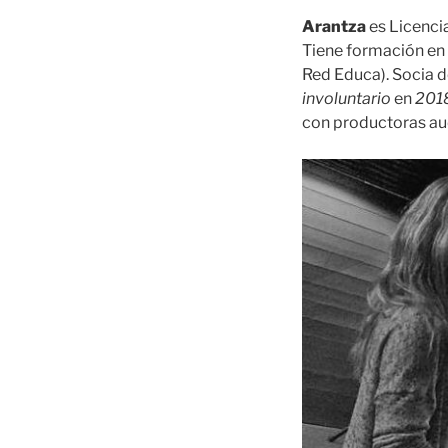
Arantza
es Licenci
Tiene formación en
Red Educa). Socia
involuntario
en
201
con productoras au