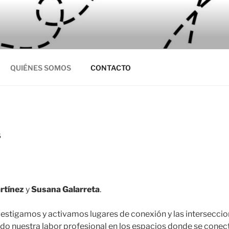
ECTA
ción cultural
QUIÉNES SOMOS
CONTACTO
S
rtínez
y
Susana Galarreta
.
estigamos y activamos lugares de conexión y las intersecci
ando nuestra labor profesional en los espacios donde se conect