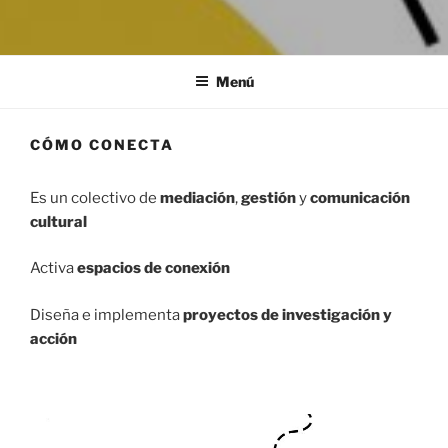
CÓMO CONECTA
Mediación, gestión y comunicación cultural
Menú
CÓMO CONECTA
Es un colectivo de
mediación
,
gestión
y
comunicación
cultural
Activa
espacios de conexión
Diseña e implementa
proyectos de investigación y
acción